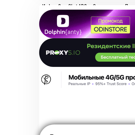
Инфо о SnapChat ADS
Соглашение
Пра